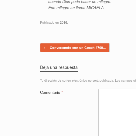
cuando Dios pudo hacer un milagro.
Ese milagro se llama MICAELA
Publicado en
2016
.
Navegador de artículos
←
Conversando con un Coach #700…
Deja una respuesta
Tu dirección de correo electrónico no será publicada.
Los campos ob
Comentario
*