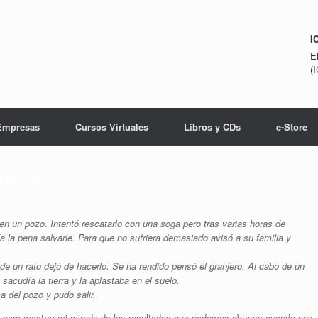
I
E
(
Empresas
Cursos Virtuales
Libros y CDs
e-Store
Rendirse»
 en un pozo. Intentó rescatarlo con una soga pero tras varias horas de
a la pena salvarle. Para que no sufriera demasiado avisó a su familia y
o de un rato dejó de hacerlo. Se ha rendido pensó el granjero. Al cabo de un
sacudía la tierra y la aplastaba en el suelo.
a del pozo y pudo salir.
 para mostrar mi mirada de los resultados que podemos obtener cuando nos