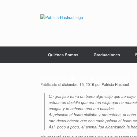
Saltar
al
contenido
Quiénes Somos
Graduaciones
Conversando con un Coach #701 «
Publicado el
diciembre 15, 2016
por
Patricia Hashuel
Un granjero tenía un burro algo viejo que se cayó
esfuerzos decidió que era tan viejo que no merecí
amigos y le echaron arena a paladas.
Al principio el burro chillaba y protestaba, al cab
rato descubrieron que con cada palada el burro se 
Así, poco a poco, el animal fue alcanzando la boc
Me encantó este cuento porque me sirve exactamente