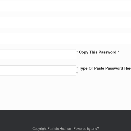
* Copy This Password *
* Type Or Paste Password Her
*
Copyright Patricia Hashuel. Powered by
arte7