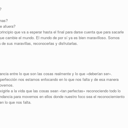
?
onas?
e afuera?
principio que va a esperar hasta el final para darse cuenta que para sacarle
o que cambie el mundo. El mundo de por sí ya es bien maravilloso. Somos
e sus maravillas, reconocerlas y disfrutarlas.
ancia entre lo que son las cosas realmente y lo que «deberían ser».
 perfección nos estamos enfocando en lo que nos falta y de esa manera
movemos.
girle a la vida que las cosas sean «tan perfectas» reconociendo todo lo
ndancia para movernos en ellos donde nuestro foco sea el reconociemiento
n lo que nos falta.