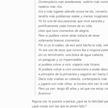
Contemplaría más atardeceres, subiría más mont
nadaría más ríos.
Iría a más lugares adonde nunca he ido, comería
tendría más problemas reales y menos imaginario
Yo fui una de esa personas que vivió sensata y
prolíficamente cada minuto de su vida;
claro que tuve momentos de alegría.
Pero si pudiera volver atrás trataría de tener
solamente buenos momentos.
Por si no lo saben, de eso está hecha la vida, s
Yo era uno de esos que nunca iba a ninguna part
sin un termómetro, una bolsa de agua caliente,
un paraguas y un impermeable;
si pudiera volver a vivir, viajaría más liviano.
Si pudiera volver a vivir comenzaría a andar desc
a principios de la primavera y seguiría así hasta c
Daría más vueltas en calesita, contemplaría má
y jugaría con más niños, si tuviera otra vez la vid
Pero ya ven, tengo 85 años y sé que me estoy mu
Anónimo
Alguna vez te pusiste a pensar ¿qué es la felicidad p
¿qué cosas son las que te ponen feliz?