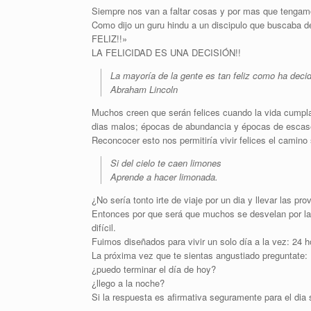
Siempre nos van a faltar cosas y por mas que tenga
Como dijo un guru hindu a un discipulo que buscaba des
FELIZ!!»
LA FELICIDAD ES UNA DECISIÓN!!
La mayoría de la gente es tan feliz como ha decid
Abraham Lincoln
Muchos creen que serán felices cuando la vida cumpla
dias malos; épocas de abundancia y épocas de escasez 
Reconcocer esto nos permitiría vivir felices el camino 
Si del cielo te caen limones
Aprende a hacer limonada.
¿No sería tonto irte de viaje por un dia y llevar las pr
Entonces por que será que muchos se desvelan por la
difícil.
Fuimos diseñados para vivir un solo día a la vez: 24 h
La próxima vez que te sientas angustiado preguntate:
¿puedo terminar el día de hoy?
¿llego a la noche?
Si la respuesta es afirmativa seguramente para el dia