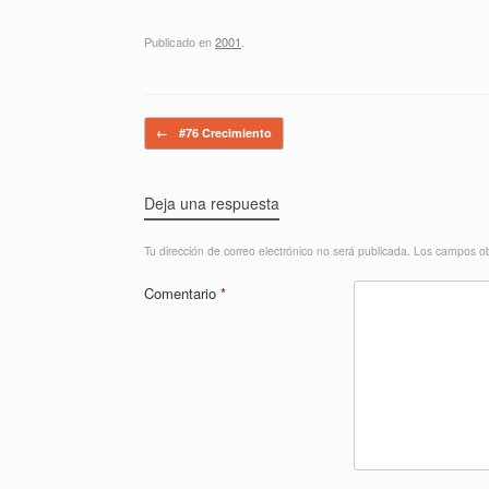
Publicado en
2001
.
Navegador de artículos
←
#76 Crecimiento
Deja una respuesta
Tu dirección de correo electrónico no será publicada.
Los campos ob
Comentario
*