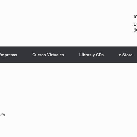
I
E
(
Empresas
Cursos Virtuales
Libros y CDs
e-Store
ría