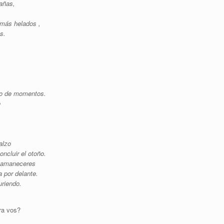
añas,
 más helados ,
s.
ólo de momentos.
e
alzo
oncluir el otoño.
s amaneceres
a por delante.
riendo.
ara vos?