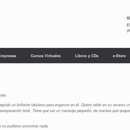
I
E
(
Empresas
Cursos Virtuales
Libros y CDs
e-Store
rte:
uido un brillante fabuloso para engarzar en él. Quiero tallar en su reverso u
esperación total. Tiene que ser un mensaje pequeño, de manera que quepa
o no pudieron encontrar nada.