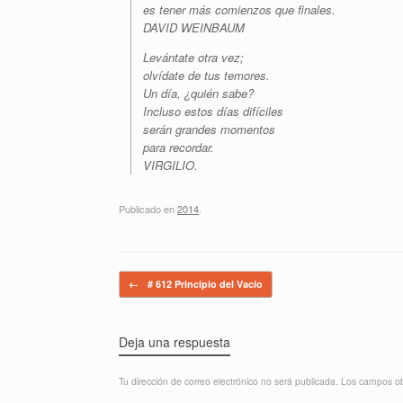
es tener más comienzos que finales.
DAVID WEINBAUM
Levántate otra vez;
olvídate de tus temores.
Un día, ¿quién sabe?
Incluso estos días difíciles
serán grandes momentos
para recordar.
VIRGILIO.
Publicado en
2014
.
Navegador de artículos
←
# 612 Principio del Vacío
Deja una respuesta
Tu dirección de correo electrónico no será publicada.
Los campos ob