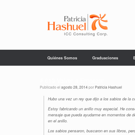
Saltar
al
contenido
Quiénes Somos
Graduaciones
# 613 Volver a Empezar
Publicado el
agosto 28, 2014
por
Patricia Hashuel
Hubo una vez un rey que dijo a los sabios de la co
Estoy fabricando un anillo muy especial. He conseg
mensaje que pueda ayudarme en momentos de des
en el anillo.
Los sabios pensaron, buscaron en sus libros, per