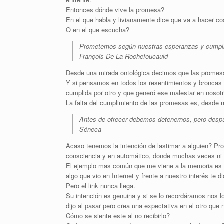
Entonces dónde vive la promesa?
En el que habla y livianamente dice que va a hacer co
O en el que escucha?
Prometemos según nuestras esperanzas y cumpl
François De La Rochefoucauld
Desde una mirada ontológica decimos que las promesa
Y si pensamos en todos los resentimientos y bronca
cumplida por otro y que generó ese malestar en nosot
La falta del cumplimiento de las promesas es, desde 
Antes de ofrecer debemos detenernos, pero despué
Séneca
Acaso tenemos la intención de lastimar a alguien? Pr
consciencia y en automático, donde muchas veces ni
El ejemplo mas común que me viene a la memoria es 
algo que vio en Internet y frente a nuestro interés te di
Pero el link nunca llega.
Su intención es genuina y si se lo recordáramos nos 
dijo al pasar pero crea una expectativa en el otro que
Cómo se siente este al no recibirlo?