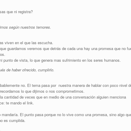
sas que ni registra?
imos según nuestros temores.
s viven en el que las escucha.
s que guardamos veremos que detrás de cada una hay una promesa que no fu
ros.
mi punto de vista, lo que genera mas sufrimiento en los seres humanos.
s de haber ofrecido, cumplirlo.
obablemente no. El tema pasa por nuestra manera de hablar con poco nivel d
 recordamos lo que dijimos o nos comprometimos.
la cantidad de veces que en medio de una conversación alguien menciona
ce: te mando el link.
lo mandaría. El punto pasa porque no lo vive como una promesa, sino algo qu
 no es cumplida.