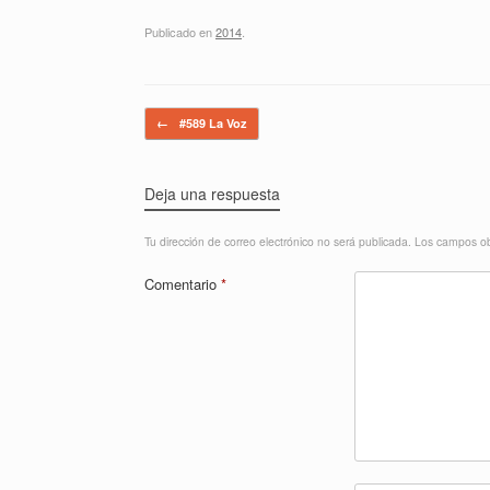
Publicado en
2014
.
Navegador de artículos
←
#589 La Voz
Deja una respuesta
Tu dirección de correo electrónico no será publicada.
Los campos ob
Comentario
*