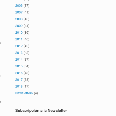
2006
(37)
2007
(41)
2008
(46)
2009
(44)
2010
(36)
2011
(40)
e
2012
(42)
2013
(42)
2014
(37)
2015
(34)
2016
(43)
e
2017
(38)
2018
(17)
Newsletters
(4)
e
Subscripción a la Newsletter