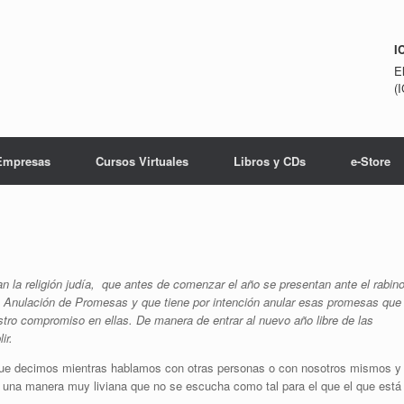
I
E
(
Empresas
Cursos Virtuales
Libros y CDs
e-Store
n la religión judía, que antes de comenzar el año se presentan ante el rabin
 Anulación de Promesas y que tiene por intención anular esas promesas que
tro compromiso en ellas. De manera de entrar al nuevo año libre de las
ir.
ue decimos mientras hablamos con otras personas o con nosotros mismos y
na manera muy liviana que no se escucha como tal para el que el que está