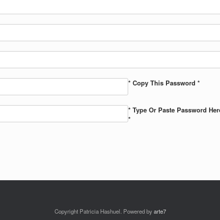
* Copy This Password *
* Type Or Paste Password Her
*
Copyright Patricia Hashuel. Powered by
arte7