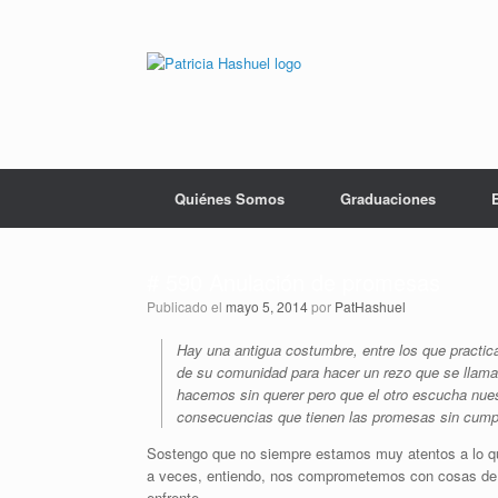
Saltar
al
contenido
Quiénes Somos
Graduaciones
# 590 Anulación de promesas
Publicado el
mayo 5, 2014
por
PatHashuel
Hay una antigua costumbre, entre los que practica
de su comunidad para hacer un rezo que se llama
hacemos sin querer pero que el otro escucha nues
consecuencias que tienen las promesas sin cumpl
Sostengo que no siempre estamos muy atentos a lo q
a veces, entiendo, nos comprometemos con cosas de u
enfrente.