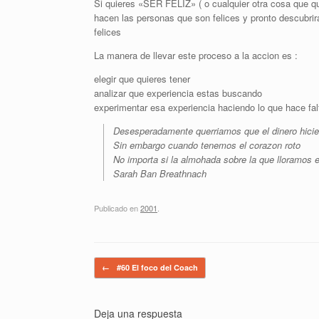
Si quieres «SER FELIZ» ( o cualquier otra cosa que 
hacen las personas que son felices y pronto descubr
felices
La manera de llevar este proceso a la accion es :
elegir que quieres tener
analizar que experiencia estas buscando
experimentar esa experiencia haciendo lo que hace fal
Desesperadamente querriamos que el dinero hicier
Sin embargo cuando tenemos el corazon roto
No importa si la almohada sobre la que lloramos 
Sarah Ban Breathnach
Publicado en
2001
.
Navegador de artículos
←
#60 El foco del Coach
Deja una respuesta