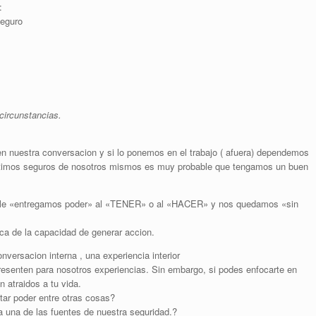
:
seguro
circunstancias.
en nuestra conversacion y si lo ponemos en el trabajo ( afuera) dependemos
sentimos seguros de nosotros mismos es muy probable que tengamos un buen
 le «entregamos poder» al «TENER» o al «HACER» y nos quedamos «sin
rca de la capacidad de generar accion.
versacion interna , una experiencia interior
senten para nosotros experiencias. Sin embargo, si podes enfocarte en
 atraidos a tu vida.
ar poder entre otras cosas?
 una de las fuentes de nuestra seguridad.?