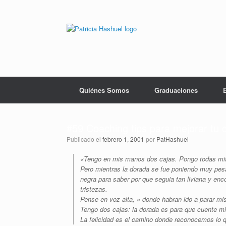
Saltar
al
contenido
Quiénes Somos
Graduaciones
#59 Coaching tips para mejorar tu c
Publicado el
febrero 1, 2001
por
PatHashuel
«Tengo en mis manos dos cajas. Pongo todas mis 
Pero mientras la dorada se fue poniendo muy pesa
negra para saber por que seguia tan liviana y enco
tristezas.
Pense en voz alta, » donde habran ido a parar mi
Tengo dos cajas: la dorada es para que cuente m
La felicidad es el camino donde reconocemos lo