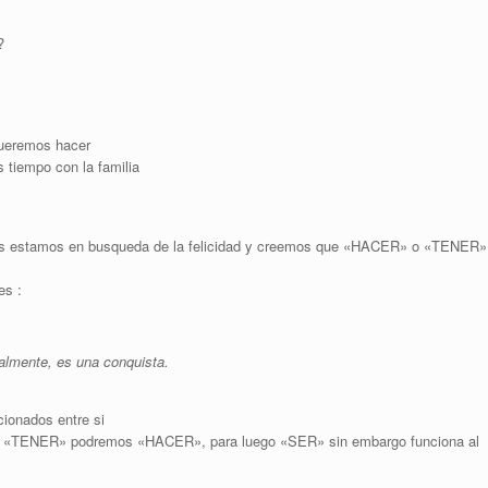
?
queremos hacer
 tiempo con la familia
nos estamos en busqueda de la felicidad y creemos que «HACER» o «TENER»
es :
ralmente, es una conquista.
cionados entre si
 de «TENER» podremos «HACER», para luego «SER» sin embargo funciona al