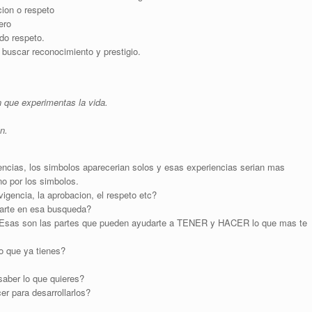
ion o respeto
ero
do respeto.
buscar reconocimiento y prestigio.
n que experimentas la vida.
n.
ncias, los simbolos aparecerian solos y esas experiencias serian mas
o por los simbolos.
vigencia, la aprobacion, el respeto etc?
uiarte en esa busqueda?
 Esas son las partes que pueden ayudarte a TENER y HACER lo que mas te
lo que ya tienes?
aber lo que quieres?
 para desarrollarlos?