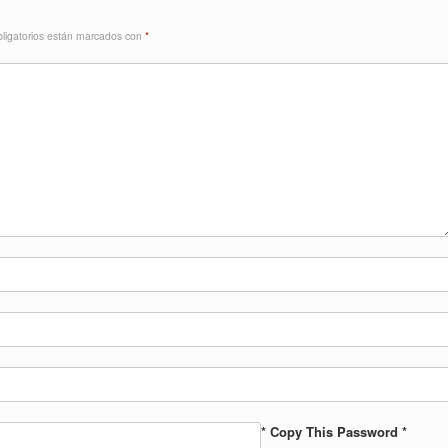
ligatorios están marcados con
*
* Copy This Password *