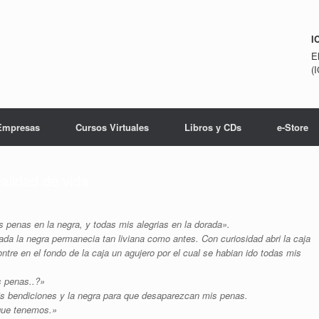
I
E
(
Empresas
Cursos Virtuales
Libros y CDs
e-Store
alidad de vida
penas en la negra, y todas mis alegrias en la dorada».
da la negra permanecia tan liviana como antes. Con curiosidad abri la caja
ntre en el fondo de la caja un agujero por el cual se habian ido todas mis
s penas..?»
is bendiciones y la negra para que desaparezcan mis penas.
 que tenemos.»