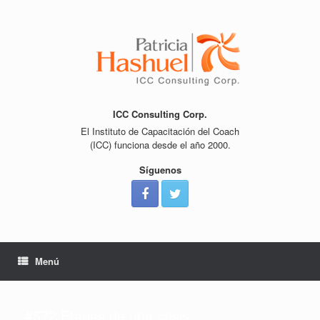
Saltar
al
contenido
ICC Consulting Corp.
El Instituto de Capacitación del Coach
(ICC) funciona desde el año 2000.
Síguenos
Menú
#572 Etapas de una crisis