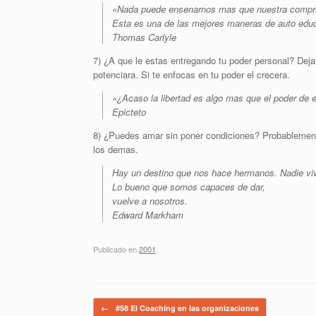
«Nada puede ensenarnos mas que nuestra compren
Esta es una de las mejores maneras de auto edu
Thomas Carlyle
7) ¿A que le estas entregando tu poder personal? Deja d
potenciara. Si te enfocas en tu poder el crecera.
«¿Acaso la libertad es algo mas que el poder de 
Epicteto
8) ¿Puedes amar sin poner condiciones? Probablemen
los demas.
Hay un destino que nos hace hermanos. Nadie viv
Lo bueno que somos capaces de dar,
vuelve a nosotros.
Edward Markham
Publicado en
2001
.
Navegador de artículos
←
#58 El Coaching en las organizaciones