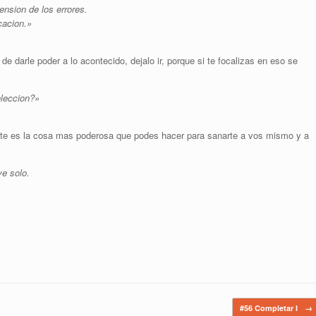
sion de los errores.
cacion.»
e darle poder a lo acontecido, dejalo ir, porque si te focalizas en eso se
eleccion?»
te es la cosa mas poderosa que podes hacer para sanarte a vos mismo y a
e solo.
#56 Completar I
→