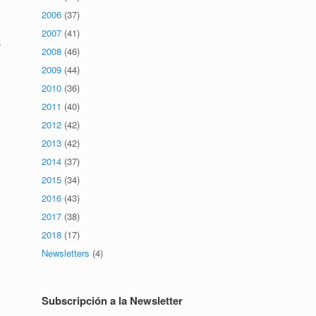
2006
(37)
2007
(41)
a
2008
(46)
2009
(44)
2010
(36)
2011
(40)
2012
(42)
2013
(42)
2014
(37)
2015
(34)
2016
(43)
2017
(38)
2018
(17)
Newsletters
(4)
Subscripción a la Newsletter