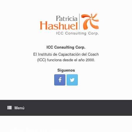
Saltar
al
contenido
ICC Consulting Corp.
El Instituto de Capacitación del Coach
(ICC) funciona desde el año 2000.
Síguenos
Menú
#556 Elige tus batallas