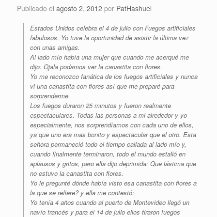
Publicado el
agosto 2, 2012
por
PatHashuel
Estados Unidos celebra el 4 de julio con Fuegos artificiales
fabulosos. Yo tuve la oportunidad de asistir la última vez
con unas amigas.
Al lado mío había una mujer que cuando me acerqué me
dijo: Ojala podamos ver la canastita con flores.
Yo me reconozco fanática de los fuegos artificiales y nunca
vi una canastita con flores así que me preparé para
sorprenderme.
Los fuegos duraron 25 minutos y fueron realmente
espectaculares. Todas las personas a mi alrededor y yo
especialmente, nos sorprendíamos con cada uno de ellos,
ya que uno era mas bonito y espectacular que el otro. Esta
señora permaneció todo el tiempo callada al lado mío y,
cuando finalmente terminaron, todo el mundo estalló en
aplausos y gritos, pero ella dijo deprimida: Que lástima que
no estuvo la canastita con flores.
Yo le pregunté dónde había visto esa canastita con flores a
la que se refiere? y ella me contestó:
Yo tenía 4 años cuando al puerto de Montevideo llegó un
navío francés y para el 14 de julio ellos tiraron fuegos