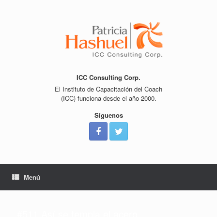
Saltar
al
contenido
ICC Consulting Corp.
El Instituto de Capacitación del Coach
(ICC) funciona desde el año 2000.
Síguenos
Menú
#511 Así se templa el acero