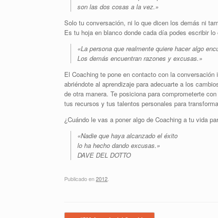
son las dos cosas a la vez.»
Solo tu conversación, ni lo que dicen los demás ni ta
Es tu hoja en blanco donde cada día podes escribir lo
«La persona que realmente quiere hacer algo encu
Los demás encuentran razones y excusas.»
El Coaching te pone en contacto con la conversación in
abriéndote al aprendizaje para adecuarte a los cambio
de otra manera. Te posiciona para comprometerte con 
tus recursos y tus talentos personales para transfor
¿Cuándo le vas a poner algo de Coaching a tu vida pa
«Nadie que haya alcanzado el éxito
lo ha hecho dando excusas.»
DAVE DEL DOTTO
Publicado en
2012
.
Navegador de artículos