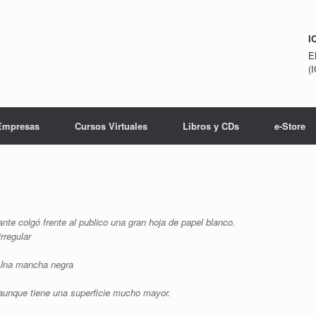
I
E
(
Empresas
Cursos Virtuales
Libros y CDs
e-Store
ante colgó frente al publico una gran hoja de papel blanco.
rregular
: Una mancha negra
 aunque tiene una superficie mucho mayor.