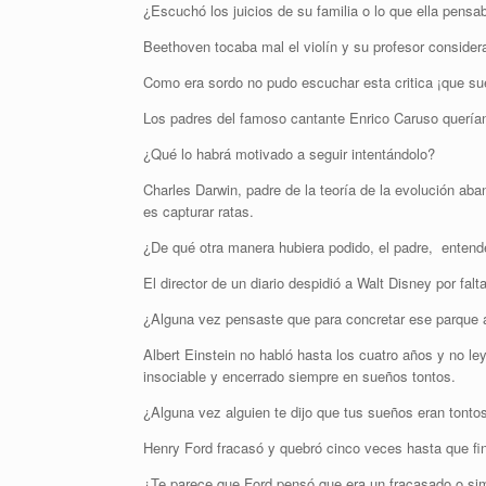
¿Escuchó los juicios de su familia o lo que ella pens
Beethoven tocaba mal el violín y su profesor consider
Como era sordo no pudo escuchar esta critica ¡que su
Los padres del famoso cantante Enrico Caruso querían 
¿Qué lo habrá motivado a seguir intentándolo?
Charles Darwin, padre de la teoría de la evolución aba
es capturar ratas.
¿De qué otra manera hubiera podido, el padre, entende
El director de un diario despidió a Walt Disney por fa
¿Alguna vez pensaste que para concretar ese parque al
Albert Einstein no habló hasta los cuatro años y no l
insociable y encerrado siempre en sueños tontos.
¿Alguna vez alguien te dijo que tus sueños eran tonto
Henry Ford fracasó y quebró cinco veces hasta que fin
¿Te parece que Ford pensó que era un fracasado o si