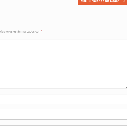
#501 El Valor de un Coach
→
ligatorios están marcados con
*