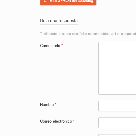
←
#500 A través del Coaching
Deja una respuesta
Tu dirección de correo electrónico no será publicada.
Los campos ob
Comentario
*
Nombre
*
Correo electrónico
*