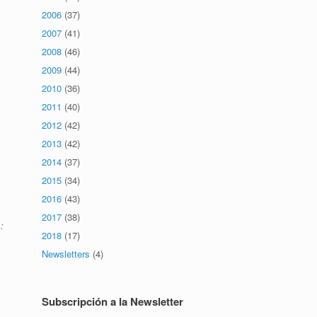
2006
(37)
2007
(41)
2008
(46)
2009
(44)
2010
(36)
2011
(40)
2012
(42)
2013
(42)
2014
(37)
2015
(34)
2016
(43)
2017
(38)
:
2018
(17)
Newsletters
(4)
Subscripción a la Newsletter