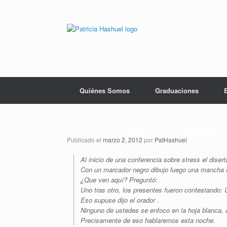
Saltar
al
contenido
Quiénes Somos
Graduaciones
#499 El Coaching es la Posibilidad
Publicado el
marzo 2, 2012
por
PatHashuel
Al inicio de una conferencia sobre stress el disert
Con un marcador negro dibujo luego una mancha i
¿Que ven aquí? Preguntó:
Uno tras otro, los presentes fueron contestando
Eso supuse dijo el orador .
Ninguno de ustedes se enfoco en la hoja blanca,
Precisamente de eso hablaremos esta noche.