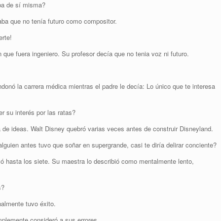
aba de sí misma?
aba que no tenía futuro como compositor.
erte!
que fuera ingeniero. Su profesor decía que no tenia voz ni futuro.
ndonó la carrera médica mientras el padre le decía: Lo único que te interesa
r su interés por las ratas?
lta de ideas. Walt Disney quebró varias veces antes de construir Disneyland.
guien antes tuvo que soñar en supergrande, casi te diría delirar conciente?
eyó hasta los siete. Su maestra lo describió como mentalmente lento,
s?
almente tuvo éxito.
mplemente consideró a sus errores