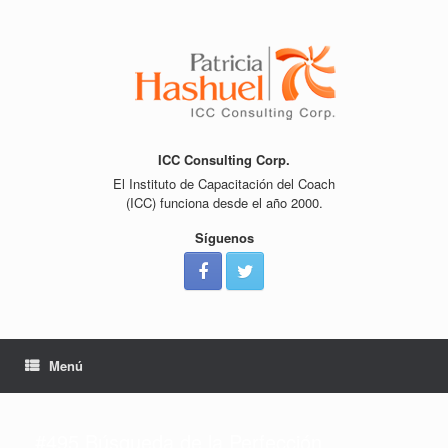
Saltar
al
contenido
ICC Consulting Corp.
El Instituto de Capacitación del Coach
(ICC) funciona desde el año 2000.
Síguenos
Menú
#495 Búsqueda de la Perfección