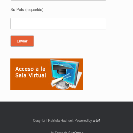
Su Pais (requerido)
Copyright Patricia Hashuel. Powered by
arte7
Un Tema de
SiteOrigin