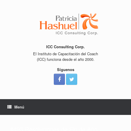
Saltar
al
contenido
ICC Consulting Corp.
El Instituto de Capacitación del Coach
(ICC) funciona desde el año 2000.
Síguenos
Menú
#493 Resoluciones de Fin de Año