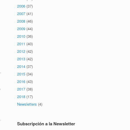
2006
(37)
2007
(41)
2008
(46)
2009
(44)
2010
(36)
2011
(40)
2012
(42)
2013
(42)
2014
(37)
.
2015
(34)
2016
(43)
o
2017
(38)
2018
(17)
Newsletters
(4)
e
Subscripción a la Newsletter