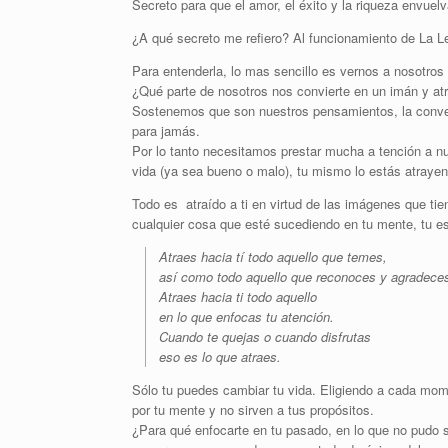
Secreto para que el amor, el éxito y la riqueza envuel
¿A qué secreto me refiero? Al funcionamiento de La L
Para entenderla, lo mas sencillo es vernos a nosot
¿Qué parte de nosotros nos convierte en un imán y at
Sostenemos que son nuestros pensamientos, la conve
para jamás.
Por lo tanto necesitamos prestar mucha a tención a n
vida (ya sea bueno o malo), tu mismo lo estás atrayend
Todo es atraído a ti en virtud de las imágenes que t
cualquier cosa que esté sucediendo en tu mente, tu es
Atraes hacia tí todo aquello que temes,
así como todo aquello que reconoces y agradece
Atraes hacia ti todo aquello
en lo que enfocas tu atención.
Cuando te quejas o cuando disfrutas
eso es lo que atraes.
Sólo tu puedes cambiar tu vida. Eligiendo a cada mo
por tu mente y no sirven a tus propósitos.
¿Para qué enfocarte en tu pasado, en lo que no pudo