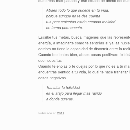
que creas mas pasado y ese estado de ánimo del que 
Atraes todo lo que sucede en tu vida,
porque aunque no te des cuenta
tus pensamientos están creando realidad
en forma permanente.
Escribe tus metas, busca imágenes que las representen
energía, a imaginarte como te sentirías si ya las hub
cerebro no tiene la capacidad de discernir entre la rea
Cuando te sientes bien, atraes cosas positivas: felici
que necesitas
Cuando te enojas o te quejas por lo que no es a tu ma
encuentras sentido a tu vida, lo cual te hace transitar
cosas negativas.
Transitar la felicidad
es el atajo para llegar mas rápido
a donde quieras.
Publicado en
2011
.