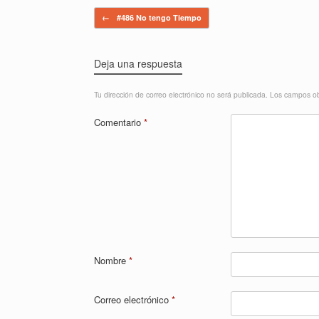
Navegador de artículos
←
#486 No tengo Tiempo
Deja una respuesta
Tu dirección de correo electrónico no será publicada.
Los campos ob
Comentario
*
Nombre
*
Correo electrónico
*