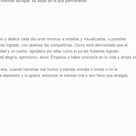
intentas escapar, es aquel en el que permaneces.
 y dedica cada día unos minutos a mirarlas y visualizarlas, a ponerles
ieras logrado, con quiénes las compartirías. Como está demostrado que el
lidad y un sueño, agradece por ellas como si ya las hubieras logrado.
dad alegría, optimismo, amor. Empieza a haber sincronía en tu vida y atraes lo
nera, cuando transitas mal humor o sientes envidia o miedo o no le
 la depresión y la apatía, entonces te sientes mal y eso hace que atraigas