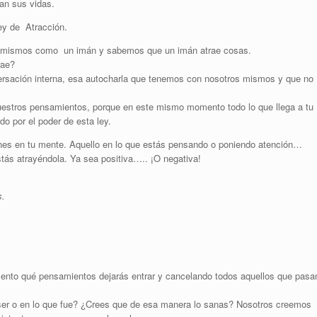
van sus vidas.
ey de Atracción.
ros mismos como un imán y sabemos que un imán atrae cosas.
rae?
rsación interna, esa autocharla que tenemos con nosotros mismos y que no
uestros pensamientos, porque en este mismo momento todo lo que llega a tu
o por el poder de esta ley.
ienes en tu mente. Aquello en lo que estás pensando o poniendo atención…
tás atrayéndola. Ya sea positiva….. ¡O negativa!
s.
mento qué pensamientos dejarás entrar y cancelando todos aquellos que pasa
 ser o en lo que fue? ¿Crees que de esa manera lo sanas? Nosotros creemos