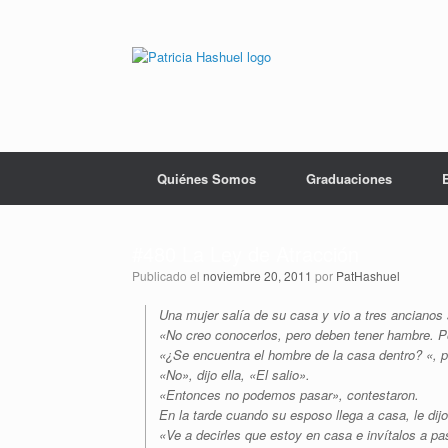
Saltar
al
contenido
Quiénes Somos
Graduaciones
#480 La Ley de Atracción
Publicado el
noviembre 20, 2011
por
PatHashuel
Una mujer salía de su casa y vio a tres ancianos 
«No creo conocerlos, pero deben tener hambre. P
«¿Se encuentra el hombre de la casa dentro? «, p
«No», dijo ella, «El salio».
«Entonces no podemos pasar», contestaron.
En la tarde cuando su esposo llega a casa, le dij
«Ve a decirles que estoy en casa e invítalos a pa