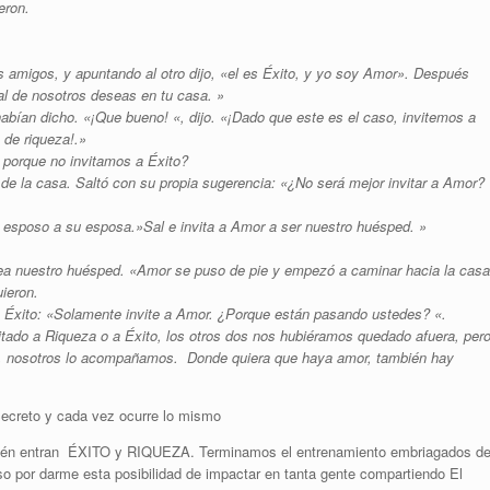
eron.
amigos, y apuntando al otro dijo, «el es Éxito, y yo soy Amor». Después
l de nosotros deseas en tu casa. »
habían dicho. «¡Que bueno! «, dijo. «¡Dado que este es el caso, invitemos a
 de riqueza!.»
porque no invitamos a Éxito?
de la casa. Saltó con su propia sugerencia: «¿No será mejor invitar a Amor?
l esposo a su esposa.»Sal e invita a Amor a ser nuestro huésped. »
ea nuestro huésped. «Amor se puso de pie y empezó a caminar hacia la casa
uieron.
a Éxito: «Solamente invite a Amor. ¿Porque están pasando ustedes? «.
itado a Riqueza o a Éxito, los otros dos nos hubiéramos quedado afuera, per
va, nosotros lo acompañamos. Donde quiera que haya amor, también hay
ecreto y cada vez ocurre lo mismo
ién entran ÉXITO y RIQUEZA. Terminamos el entrenamiento embriagados d
rso por darme esta posibilidad de impactar en tanta gente compartiendo El