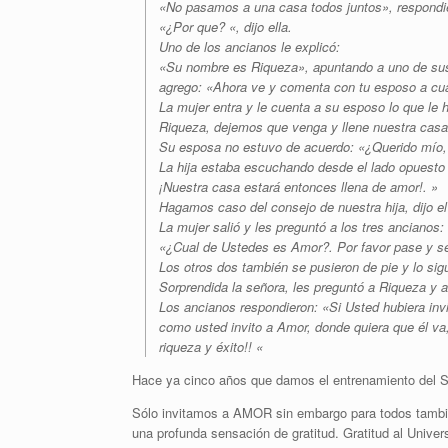
«No pasamos a una casa todos juntos», respondi
«¿Por que? «, dijo ella.
Uno de los ancianos le explicó:
«Su nombre es Riqueza», apuntando a uno de sus 
agrego: «Ahora ve y comenta con tu esposo a cua
La mujer entra y le cuenta a su esposo lo que le 
Riqueza, dejemos que venga y llene nuestra casa
Su esposa no estuvo de acuerdo: «¿Querido mío, 
La hija estaba escuchando desde el lado opuesto 
¡Nuestra casa estará entonces llena de amor!. »
Hagamos caso del consejo de nuestra hija, dijo e
La mujer salió y les preguntó a los tres ancianos:
«¿Cual de Ustedes es Amor?. Por favor pase y s
Los otros dos también se pusieron de pie y lo sig
Sorprendida la señora, les preguntó a Riqueza y 
Los ancianos respondieron: «Si Usted hubiera inv
como usted invito a Amor, donde quiera que él 
riqueza y éxito!! «
Hace ya cinco años que damos el entrenamiento del S
Sólo invitamos a AMOR sin embargo para todos tamb
una profunda sensación de gratitud. Gratitud al Unive