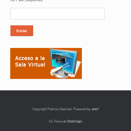
Copyright Patricia Hashuel. Powered by
arte7
Un Tema de
SiteOrigin