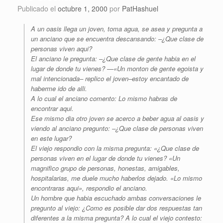
Publicado el
octubre 1, 2000
por
PatHashuel
A un oasis llega un joven, toma agua, se asea y pregunta a
un anciano que se encuentra descansando: –¿Que clase de
personas viven aqui?
El anciano le pregunta: –¿Que clase de gente habia en el
lugar de donde tu vienes? —«Un monton de gente egoista y
mal intencionada– replico el joven–estoy encantado de
haberme ido de alli.
A lo cual el anciano comento: Lo mismo habras de
encontrar aqui.
Ese mismo dia otro joven se acerco a beber agua al oasis y
viendo al anciano pregunto: –¿Que clase de personas viven
en este lugar?
El viejo respondio con la misma pregunta: «¿Que clase de
personas viven en el lugar de donde tu vienes? «Un
magnifico grupo de personas, honestas, amigables,
hospitalarias, me duele mucho haberlos dejado. «Lo mismo
encontraras aqui», respondio el anciano.
Un hombre que habia escuchado ambas conversaciones le
pregunto al viejo: ¿Como es posible dar dos respuestas tan
diferentes a la misma pregunta? A lo cual el viejo contesto: