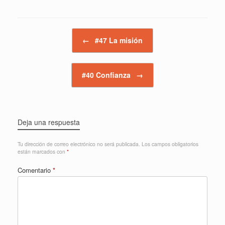
Navegador de artículos
←
#47 La misión
#40 Confianza
→
Deja una respuesta
Tu dirección de correo electrónico no será publicada.
Los campos obligatorios
están marcados con
*
Comentario
*