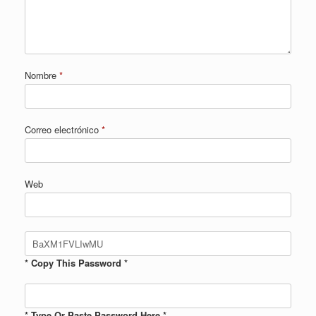
Nombre
*
Correo electrónico
*
Web
* Copy This Password *
* Type Or Paste Password Here *