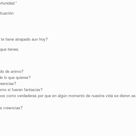
rtunidad.”
ituación:
te tiene atrapado aun hoy?
que tienes,
ado de animo?
de lo que quieres?
reencias?
omo si fueran fantasías?
mos como verdaderas por que en algún momento de nuestra vida se dieron as
as creencias?