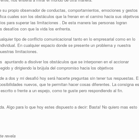
e su propio observador de conductas, comportamientos, emociones y gestos
fica cuales son los obstáculos que la frenan en el camino hacia sus objetivos
ios para superar las limitaciones . De esta manera las personas logran
desafíos con que la vida los enfrenta.
alquier tipo de conflicto comunicacional tanto en lo empresarial como en lo
ndividual. En cualquier espacio donde se presente un problema y nuestra
uestras limitaciones.
s apuntando a disolver los obstáculos que se interponen en el accionar
legido y dirigiendo la brújula del compromiso hacia los objetivos
e a dos y mi desafió hoy será hacerte preguntas sin tener tus respuestas. E
posibilidades nuevos, que te permitan hacer cosas diferentes. La consigna e
crito o frente a un espejo, como te guste pero respondiendo al fin.
da. Algo para lo que hoy estes dispuesto a decir: Basta! No quiero mas esto
te revela