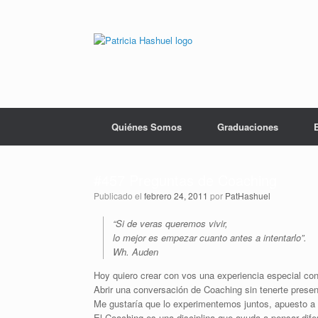
Saltar
al
contenido
Quiénes Somos
Graduaciones
#457 Preguntas de Coaching
Publicado el
febrero 24, 2011
por
PatHashuel
“Si de veras queremos vivir,
lo mejor es empezar cuanto antes a intentarlo”.
Wh. Auden
Hoy quiero crear con vos una experiencia especial con
Abrir una conversación de Coaching sin tenerte prese
Me gustaría que lo experimentemos juntos, apuesto a 
El Coaching es una disciplina que ayuda a pensar dife