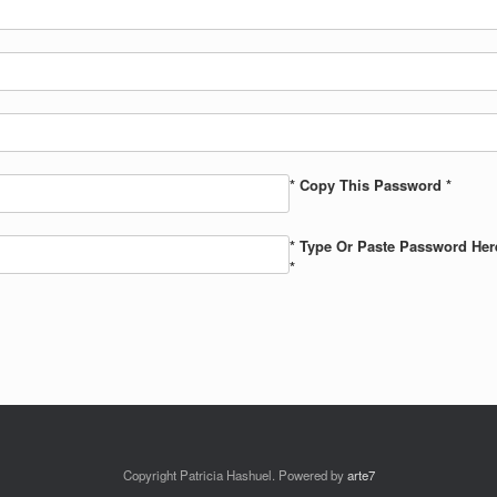
* Copy This Password *
* Type Or Paste Password Her
*
Copyright Patricia Hashuel. Powered by
arte7