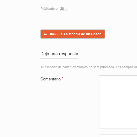
Publicado en
2011
.
Navegador de artículos
←
#456 La Asistencia de un Coach
Deja una respuesta
Tu dirección de correo electrónico no será publicada.
Los campos ob
Comentario
*