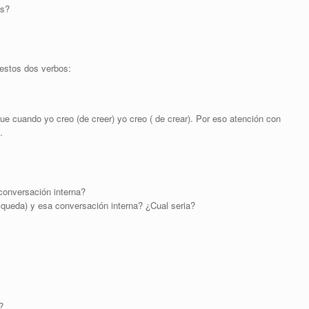
as?
 estos dos verbos:
que cuando yo creo (de creer) yo creo ( de crear). Por eso atención con
.
 conversación interna?
 queda) y esa conversación interna? ¿Cual seria?
?