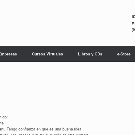
I
E
(
Empresas
Cursos Virtuales
Libros y CDs
e-Store
tigo:
nte
mi. Tengo confianza en que es una buena idea .
rente, nos enseña a mirar el mundo de otra manera.