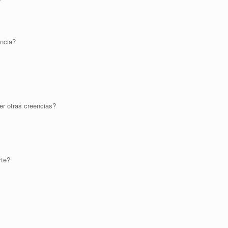
encia?
er otras creencias?
rte?