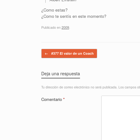
¿Como estas?
¿Como te sentís en este momento?
Publicado en
2009
.
Navegador de artículos
←
#377 El valor de un Coach
Deja una respuesta
Tu dirección de correo electrónico no será publicada.
Los campos ob
Comentario
*