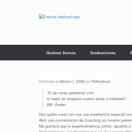
Saltar
al
contenido
Quiénes Somos
Graduaciones
#376 Preguntas de Coaching
Publicado el
febrero 1, 2009
por
PatHashuel
“Si de veras queremos vivir,
lo mejor es empezar cuanto antes a intentarlo”.
Wh. Auden
Hoy quiero crear con vos una experiencia especial con
Abrir una conversación de Coaching sin tenerte prese
Me gustaría que lo experimentemos juntos, apuesto a 
El Coaching es una disciplina que ayuda a pensar dife