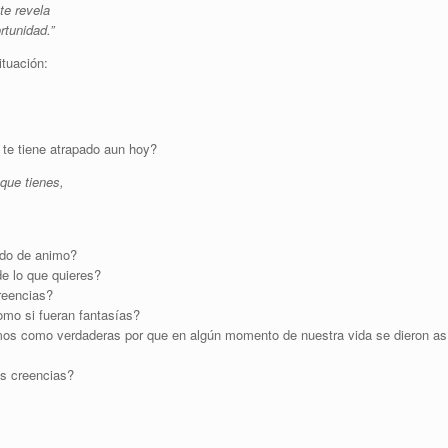
te revela
rtunidad.”
ituación:
te tiene atrapado aun hoy?
que tienes,
ado de animo?
de lo que quieres?
reencias?
omo si fueran fantasías?
mos como verdaderas por que en algún momento de nuestra vida se dieron as
as creencias?