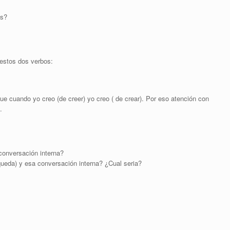
as?
 estos dos verbos:
que cuando yo creo (de creer) yo creo ( de crear). Por eso atención con
.
 conversación interna?
queda) y esa conversación interna? ¿Cual seria?