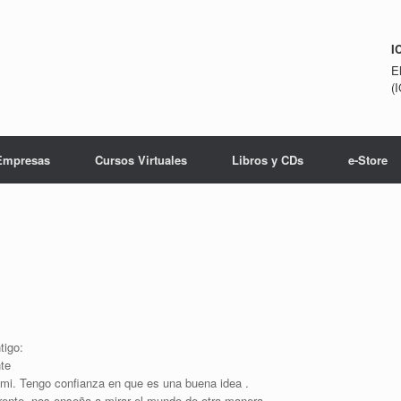
I
E
(
Empresas
Cursos Virtuales
Libros y CDs
e-Store
tigo:
nte
mi. Tengo confianza en que es una buena idea .
rente, nos enseña a mirar el mundo de otra manera.