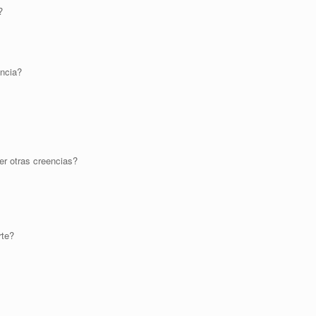
?
encia?
er otras creencias?
rte?