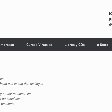
I
E
(
Empresas
Cursos Virtuales
Libros y CDs
e-Store
nen
 hace que lo que dan no llegue
y su dar no tienen fin.
s su beneficio.
u bautismo.