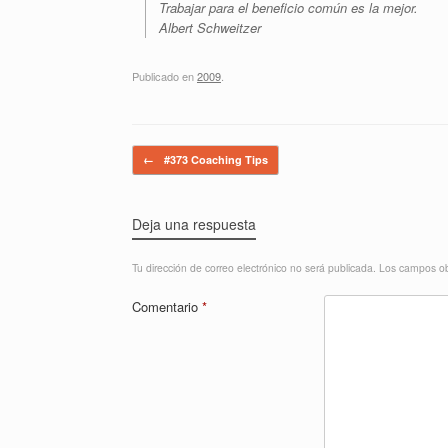
Trabajar para el beneficio común es la mejor.
Albert Schweitzer
Publicado en
2009
.
Navegador de artículos
←
#373 Coaching Tips
Deja una respuesta
Tu dirección de correo electrónico no será publicada.
Los campos ob
Comentario
*