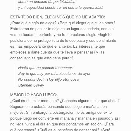
abren un espacio de posibilidades
y mi capacidad puede ver en eso a la oportunidad.
ESTÁ TODO BIEN, ELEGÍ VOS QUE YO ME ADAPTO:
¿Para qué elegís no elegir? ¿Para qué elegís que elijan otros?
Esta forma de pensar te deja en un lugar secundario, como si
vos no fueras importante y no te merecieras elegir. Elegir te
posiciona como protagonista de lo que pasa y ese sentimiento
es mas empoderante que el anterior. Es interesante que
empieces a darte cuenta que te lleva a pensar así y las
consecuencias que esto tiene para tí.
Hasta que no puedas reconocer:
Soy lo que soy por mi selecciones de ayer
No podrás decir: Hoy elijo otra cosa.
Stephen Covey
MEJOR LO HAGO LUEGO:
¿Cuál es el mejor momento? ¿Conoces alguno mejor que ahora?
Seguramente estarás pensando que luego o mañana son
mejores. Sin embargo la postergación no es amiga del éxito
porque luego se convierte en mañana y mañana en pasado y así
no llega nunca el día en que nos pongamos en acción. ¿Para
qué postergas? ¿Cuál es el beneficio de pensar así? ¿Será