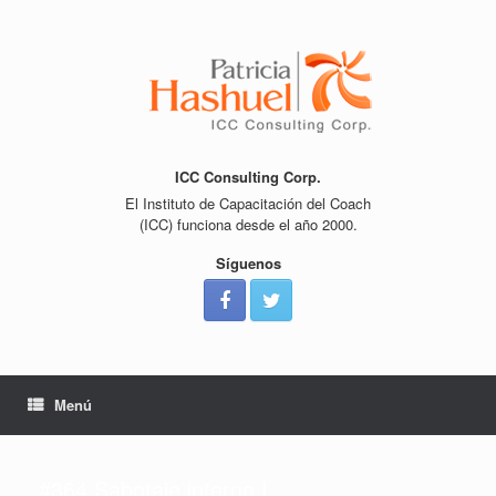
Saltar
al
contenido
ICC Consulting Corp.
El Instituto de Capacitación del Coach
(ICC) funciona desde el año 2000.
Síguenos
Menú
#364 Sabotaje interno I