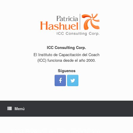
Saltar
al
contenido
ICC Consulting Corp.
El Instituto de Capacitación del Coach
(ICC) funciona desde el año 2000.
Síguenos
Menú
#363 Posición en una negociación