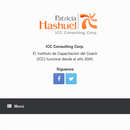
Saltar
al
contenido
ICC Consulting Corp.
El Instituto de Capacitación del Coach
(ICC) funciona desde el año 2000.
Síguenos
Menú
#351 El regalo diario