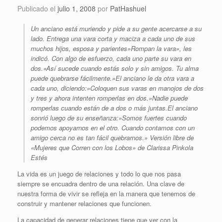
Publicado el
julio 1, 2008
por
PatHashuel
Un anciano está muriendo y pide a su gente acercarse a su
lado. Entrega una vara corta y maciza a cada uno de sus
muchos hijos, esposa y parientes»Rompan la vara», les
indicó. Con algo de esfuerzo, cada uno parte su vara en
dos.»Así sucede cuando estás solo y sin amigos. Tu alma
puede quebrarse fácilmente.»El anciano le da otra vara a
cada uno, diciendo:»Coloquen sus varas en manojos de dos
y tres y ahora intenten romperlas en dos.»Nadie puede
romperlas cuando están de a dos o más juntas.El anciano
sonrió luego de su enseñanza:»Somos fuertes cuando
podemos apoyarnos en el otro. Cuando contamos con un
amigo cerca no es tan fácil quebrarnos.» Versión libre de
«Mujeres que Corren con los Lobos» de Clarissa Pinkola
Estés
La vida es un juego de relaciones y todo lo que nos pasa
siempre se encuadra dentro de una relación. Una clave de
nuestra forma de vivir se refleja en la manera que tenemos de
construir y mantener relaciones que funcionen.
La capacidad de generar relaciones tiene que ver con la