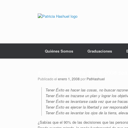
Saltar
al
contenido
Quiénes Somos
Graduaciones
#326 5 pasos para que el 2008 sea 
Publicado el
enero 1, 2008
por
PatHashuel
Tener Éxito es hacer las cosas, no buscar razon
Tener Éxito es trazarse un plan y lograr los objet
Tener Éxito es levantarse cada vez que se fracas
Tener Éxito es ejercer la libertad y ser responsa
Tener Éxito es levantar los ojos de la tierra, eleva
¿Sabías que el 90% de las decisiones que las persona
Desde nuestra mirada, la razón fundamental de que es