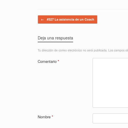
Navegador de artículos
←
#327 La asistencia de un Coach
Deja una respuesta
Tu dirección de correo electrónico no será publicada.
Los campos ob
Comentario
*
Nombre
*