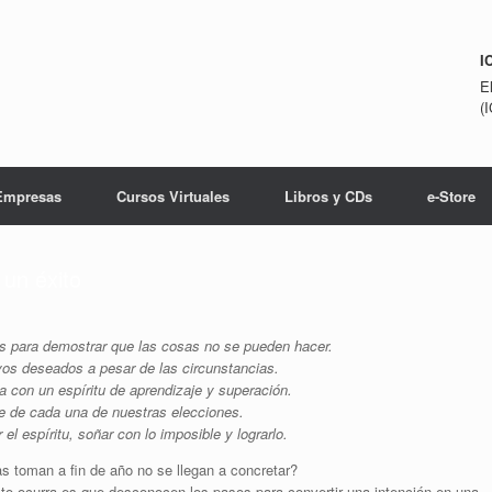
I
E
(
Empresas
Cursos Virtuales
Libros y CDs
e-Store
un éxito
es para demostrar que las cosas no se pueden hacer.
ivos deseados a pesar de las circunstancias.
a con un espíritu de aprendizaje y superación.
ble de cada una de nuestras elecciones.
r el espíritu, soñar con lo imposible y lograrlo.
s toman a fin de año no se llegan a concretar?
to ocurra es que desconocen los pasos para convertir una intención en una