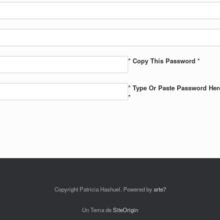
* Copy This Password *
* Type Or Paste Password Her
*
Copyright Patricia Hashuel. Powered by
arte7
Un Tema de
SiteOrigin