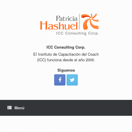
Saltar
al
contenido
ICC Consulting Corp.
El Instituto de Capacitación del Coach
(ICC) funciona desde el año 2000.
Síguenos
Menú
#293 A través del Coaching