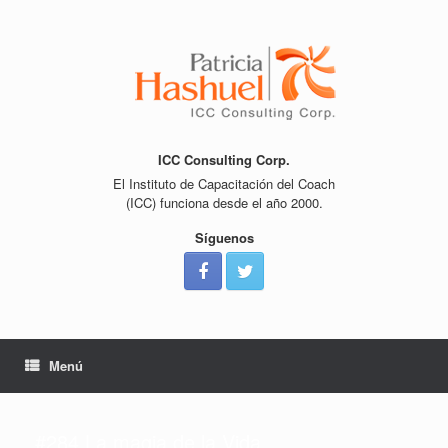
Saltar
al
contenido
ICC Consulting Corp.
El Instituto de Capacitación del Coach
(ICC) funciona desde el año 2000.
Síguenos
Menú
#284 La magia de la Vida