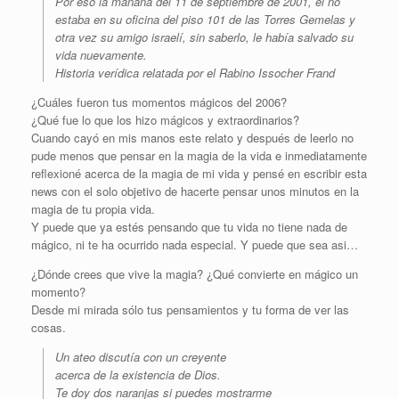
Por eso la mañana del 11 de septiembre de 2001, él no
estaba en su oficina del piso 101 de las Torres Gemelas y
otra vez su amigo israelí, sin saberlo, le había salvado su
vida nuevamente.
Historia verídica relatada por el Rabino Issocher Frand
¿Cuáles fueron tus momentos mágicos del 2006?
¿Qué fue lo que los hizo mágicos y extraordinarios?
Cuando cayó en mis manos este relato y después de leerlo no
pude menos que pensar en la magia de la vida e inmediatamente
reflexioné acerca de la magia de mi vida y pensé en escribir esta
news con el solo objetivo de hacerte pensar unos minutos en la
magia de tu propia vida.
Y puede que ya estés pensando que tu vida no tiene nada de
mágico, ni te ha ocurrido nada especial. Y puede que sea asi…
¿Dónde crees que vive la magia? ¿Qué convierte en mágico un
momento?
Desde mi mirada sólo tus pensamientos y tu forma de ver las
cosas.
Un ateo discutía con un creyente
acerca de la existencia de Dios.
Te doy dos naranjas si puedes mostrarme