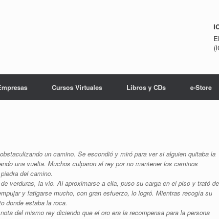
I
E
(
Empresas
Cursos Virtuales
Libros y CDs
e-Store
bstaculizando un camino. Se escondió y miró para ver si alguien quitaba la
ndo una vuelta. Muchos culparon al rey por no mantener los caminos
 piedra del camino.
e verduras, la vio. Al aproximarse a ella, puso su carga en el piso y trató de
mpujar y fatigarse mucho, con gran esfuerzo, lo logró. Mientras recogía su
to donde estaba la roca.
ota del mismo rey diciendo que el oro era la recompensa para la persona