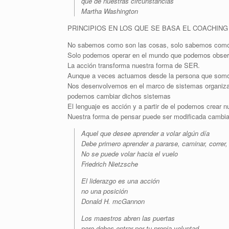
que de nuestras circunstancias
Martha Washington
PRINCIPIOS EN LOS QUE SE BASA EL COACHING
No sabemos como son las cosas, solo sabemos como
Solo podemos operar en el mundo que podemos obser
La acción transforma nuestra forma de SER.
Aunque a veces actuamos desde la persona que somo
Nos desenvolvemos en el marco de sistemas organizac
podemos cambiar dichos sistemas
El lenguaje es acción y a partir de el podemos crear nu
Nuestra forma de pensar puede ser modificada cambia
Aquel que desee aprender a volar algún día
Debe primero aprender a pararse, caminar, correr, 
No se puede volar hacia el vuelo
Friedrich Nietzsche
El liderazgo es una acción
no una posición
Donald H. mcGannon
Los maestros abren las puertas
pero debes entrar por tu propia voluntad