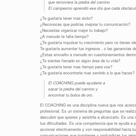
que removiera la piedra del camino.
El campesino aprendió ese día que cada obstácul
¿Te gustaría tener mas éxito?
¿Reconoces que podrías mejorar tu comunicación?
¿Necesitas organizar mejor tu trabajo?
¿A menudo te falta tiempo?
¿Te gustaría impulsar tu crecimiento pero no tienes i
Te gustaría aumentar tus ingresos , o las ganancias 
¿Estas envuelto a menudo en cuestionamientos dentro
¿Te sientes frenado en algún área de tu vida?
¿Te gustaría tener mas tiempo para vos?
¿Te gustaría encontrarle mas sentido a lo que haces?
El COACHING puede ayudarte a
sacar la piedra del camino y
encontrar tu bolsa de oro.
El COACHING es una disciplina nueva que nos acerca a
profesional. Es un sistema de preguntas que se realiza
descubrir que quieres y asistirte a alcanzarlo. Es una
tus dificultades. Es una competencia que te ayuda a 
accionar efectivamente y con responsabilidad hacia tu
comunicaciones que mantienes y profundizas tus rela