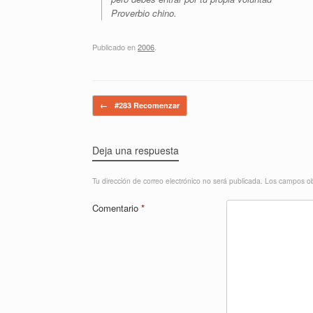
Proverbio chino.
Publicado en
2006
.
Navegador de artículos
←
#283 Recomenzar
Deja una respuesta
Tu dirección de correo electrónico no será publicada.
Los campos ob
Comentario
*