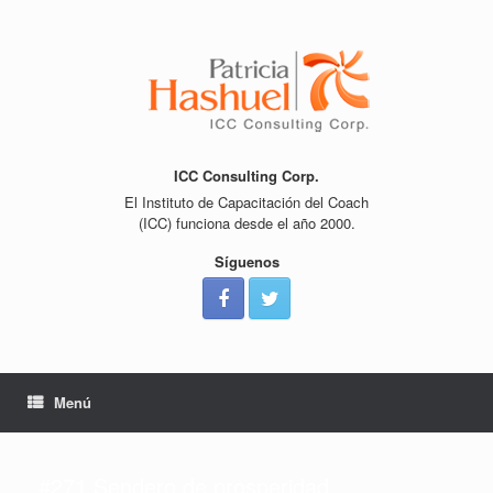
Saltar
al
contenido
ICC Consulting Corp.
El Instituto de Capacitación del Coach
(ICC) funciona desde el año 2000.
Síguenos
Menú
#271 Sendero de prosperidad