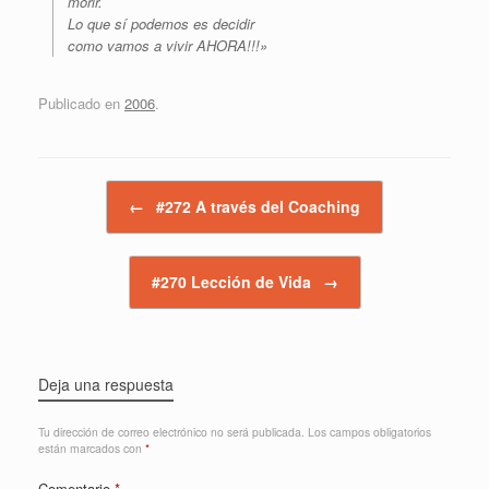
morir.
Lo que sí podemos es decidir
como vamos a vivir AHORA!!!»
Publicado en
2006
.
Navegador de artículos
←
#272 A través del Coaching
#270 Lección de Vida
→
Deja una respuesta
Tu dirección de correo electrónico no será publicada.
Los campos obligatorios
están marcados con
*
Comentario
*