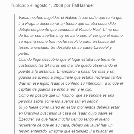
Publicado el
agosto 1, 2006
por
PatHashuel
Varias noches seguidas el Rabino Isaac soñó que tenía que
ir a Praga a desenterrar un tesoro que estaba escondido
debajo del puente que conducía al Palacio Real. El no era
de tomar sus sueños muy en serio pero al ver que el mismo
se repetía noche tras noche resolvió partir en busca del
tesoro anunciado. Se despidió de su padre Ezequiel y
partió.
Cuando llegó descubrió que el lugar estaba fuertemente
custodiado las 24 horas del día. Se quedó observando el
puente a la distancia. Empezaron a pasar los días y un
guardia se acercó a preguntarle que estaba haciendo tantos
días en ese lugar. Isaac le confesó su intención , a lo que el
capitán de guardia se echó a reír y le dijo:
Como es posible que un Rabino, que se supone es una
persona sabia, tome los sueños tan en serio?
Si yo fuese como usted en estos momentos debería estar
en Cracovia buscando la casa de Isaac cuyo padre es
Ezequiel, ya que hace mucho tiempo tengo el sueño
recurrente de que en su casa, debajo del laurel hay un
tesoro enterrado. Imagine que estupidez ir a buscar en