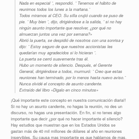
Nada en especial ¨, respondió. ¨ Tenemos el hábito de
reunirnos todos los lunes a la mañana.¨
Todos miramos al CEO. Su silla crujió cuando se puso de
pie. ¨ Muy bien ¨, dijo, dirigiéndose a la salida, ¨ si no hay
ningún asunto importante que resolver, ¿por qué no
almuerzan juntos una vez por semana?»
Abrió la puerta, se despidió de nosotros con una sonrisa y
dijo: ¨ Estoy seguro de que nuestros accionistas les
quedarían muy agradecidos si lo hicieran ¨.
La puerta se cerró suavemente tras él.
Hubo un momento de silencio. Después, el Gerente
General, dirigiéndose a todos, murmuró: ¨ Creo que estas
reuniones han terminado, por lo menos hasta nuevo aviso.¨
Nunca olvidé el concepto de asunto candente.
Extraído del libro «Digalo en cinco minutos»
¡Qué importante este concepto en nuestra comunicación diaria!!
Si no hay un asunto candente, no hagas la reunión, no des un
discurso, no hagas una presentación. En fin, si no tenes algo
importante que decir ¿por qué no hacer importante el silencio?
Hay estudios que muestran que en los Estados Unidos se
gastan más de 40 mil millones de dólares al año en reuniones
inservibles. Su causa mas importante es que hablamos de mas,