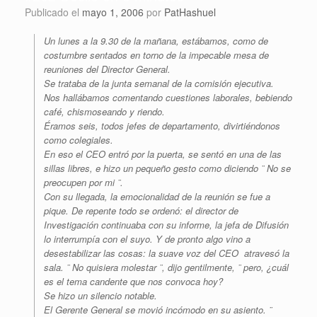
Publicado el
mayo 1, 2006
por
PatHashuel
Un lunes a la 9.30 de la mañana, estábamos, como de
costumbre sentados en torno de la impecable mesa de
reuniones del Director General.
Se trataba de la junta semanal de la comisión ejecutiva.
Nos hallábamos comentando cuestiones laborales, bebiendo
café, chismoseando y riendo.
Éramos seis, todos jefes de departamento, divirtiéndonos
como colegiales.
En eso el CEO entró por la puerta, se sentó en una de las
sillas libres, e hizo un pequeño gesto como diciendo ¨ No se
preocupen por mi ¨.
Con su llegada, la emocionalidad de la reunión se fue a
pique. De repente todo se ordenó: el director de
Investigación continuaba con su informe, la jefa de Difusión
lo interrumpía con el suyo. Y de pronto algo vino a
desestabilizar las cosas: la suave voz del CEO atravesó la
sala. ¨ No quisiera molestar ¨, dijo gentilmente, ¨ pero, ¿cuál
es el tema candente que nos convoca hoy?
Se hizo un silencio notable.
El Gerente General se movió incómodo en su asiento. ¨