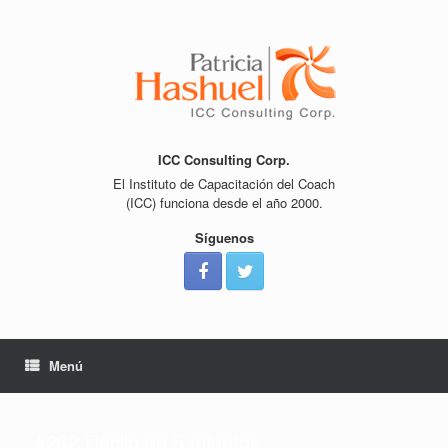
Saltar
al
contenido
ICC Consulting Corp.
El Instituto de Capacitación del Coach
(ICC) funciona desde el año 2000.
Síguenos
Menú
#262 Decilo en 5 minutos