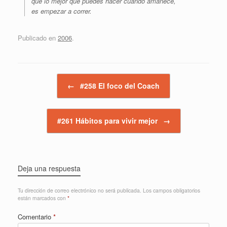
que lo mejor que puedes hacer cuando amanece,
es empezar a correr.
Publicado en
2006
.
Navegador de artículos
←
#258 El foco del Coach
#261 Hábitos para vivir mejor
→
Deja una respuesta
Tu dirección de correo electrónico no será publicada.
Los campos obligatorios
están marcados con
*
Comentario
*