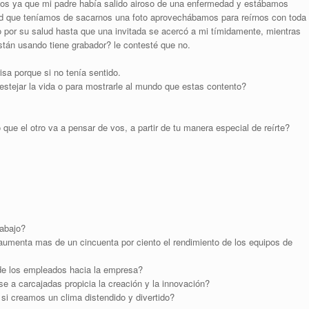
os ya que mi padre había salido airoso de una enfermedad y estábamos
ad que teníamos de sacarnos una foto aprovechábamos para reírnos con toda
por su salud hasta que una invitada se acercó a mi tímidamente, mientras
tán usando tiene grabador? le contesté que no.
sa porque si no tenía sentido.
estejar la vida o para mostrarle al mundo que estas contento?
 que el otro va a pensar de vos, a partir de tu manera especial de reírte?
rabajo?
umenta mas de un cincuenta por ciento el rendimiento de los equipos de
d de los empleados hacia la empresa?
e a carcajadas propicia la creación y la innovación?
i creamos un clima distendido y divertido?