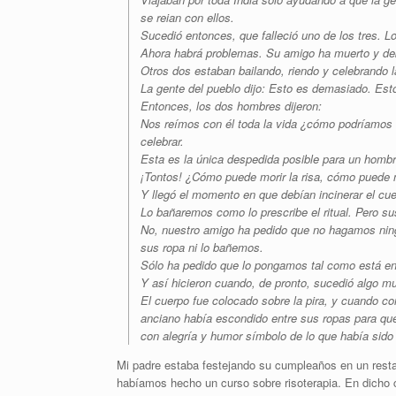
se reian con ellos.
Sucedió entonces, que falleció uno de los tres. Lo
Ahora habrá problemas. Su amigo ha muerto y debe
Otros dos estaban bailando, riendo y celebrando l
La gente del pueblo dijo: Esto es demasiado. Est
Entonces, los dos hombres dijeron:
Nos reímos con él toda la vida ¿cómo podríamos 
celebrar.
Esta es la única despedida posible para un hombre
¡Tontos! ¿Cómo puede morir la risa, cómo puede m
Y llegó el momento en que debían incinerar el cuer
Lo bañaremos como lo prescribe el ritual. Pero su
No, nuestro amigo ha pedido que no hagamos nin
sus ropa ni lo bañemos.
Sólo ha pedido que lo pongamos tal como está en l
Y así hicieron cuando, de pronto, sucedió algo m
El cuerpo fue colocado sobre la pira, y cuando c
anciano había escondido entre sus ropas para que
con alegría y humor símbolo de lo que había sido 
Mi padre estaba festejando su cumpleaños en un rest
habíamos hecho un curso sobre risoterapia. En dicho 