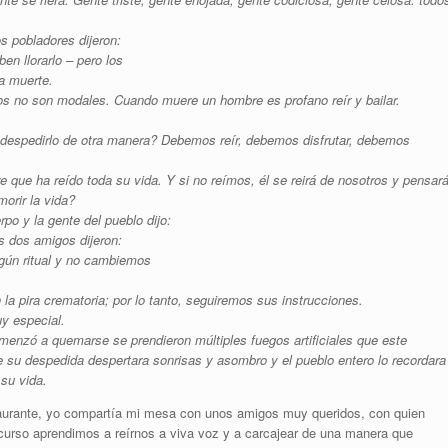
s pobladores dijeron:
n llorarlo – pero los
a muerte.
os no son modales. Cuando muere un hombre es profano reír y bailar.
despedirlo de otra manera? Debemos reír, debemos disfrutar, debemos
 que ha reído toda su vida. Y si no reímos, él se reirá de nosotros y pensará
orir la vida?
po y la gente del pueblo dijo:
s dos amigos dijeron:
gún ritual y no cambiemos
a pira crematoria; por lo tanto, seguiremos sus instrucciones.
uy especial.
omenzó a quemarse se prendieron múltiples fuegos artificiales que este
 su despedida despertara sonrisas y asombro y el pueblo entero lo recordara
su vida.
aurante, yo compartía mi mesa con unos amigos muy queridos, con quien
curso aprendimos a reírnos a viva voz y a carcajear de una manera que