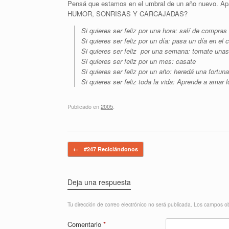
Pensá que estamos en el umbral de un año nuevo. Apa
HUMOR, SONRISAS Y CARCAJADAS?
Si quieres ser feliz por una hora: salí de compras
Si quieres ser feliz por un día: pasa un día en el
Si quieres ser feliz por una semana: tomate unas 
Si quieres ser feliz por un mes: casate
Si quieres ser feliz por un año: heredá una fortuna
Si quieres ser feliz toda la vida: Aprende a amar 
Publicado en
2005
.
Navegador de artículos
←
#247 Reciclándonos
Deja una respuesta
Tu dirección de correo electrónico no será publicada.
Los campos ob
Comentario
*