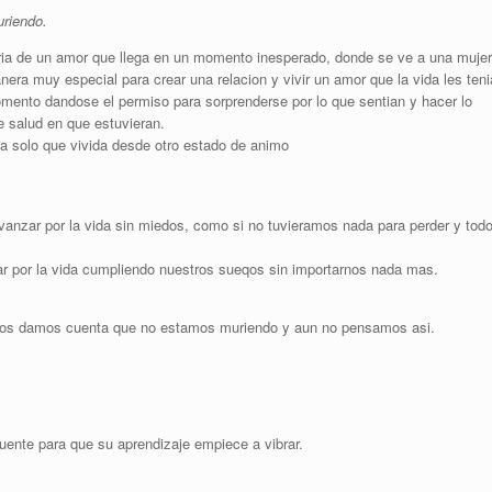
riendo.
storia de un amor que llega en un momento inesperado, donde se ve a una mujer
ra muy especial para crear una relacion y vivir un amor que la vida les teni
omento dandose el permiso para sorprenderse por lo que sentian y hacer lo
e salud en que estuvieran.
ia solo que vivida desde otro estado de animo
anzar por la vida sin miedos, como si no tuvieramos nada para perder y tod
r por la vida cumpliendo nuestros sueqos sin importarnos nada mas.
.
nos damos cuenta que no estamos muriendo y aun no pensamos asi.
uente para que su aprendizaje empiece a vibrar.