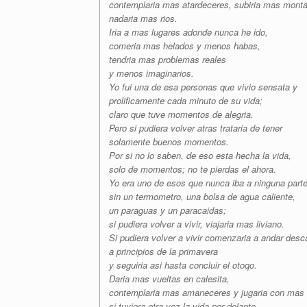
contemplaria mas atardeceres, subiria mas mont
nadaria mas rios.
Iria a mas lugares adonde nunca he ido,
comeria mas helados y menos habas,
tendria mas problemas reales
y menos imaginarios.
Yo fui una de esa personas que vivio sensata y
prolificamente cada minuto de su vida;
claro que tuve momentos de alegria.
Pero si pudiera volver atras trataria de tener
solamente buenos momentos.
Por si no lo saben, de eso esta hecha la vida,
solo de momentos; no te pierdas el ahora.
Yo era uno de esos que nunca iba a ninguna part
sin un termometro, una bolsa de agua caliente,
un paraguas y un paracaidas;
si pudiera volver a vivir, viajaria mas liviano.
Si pudiera volver a vivir comenzaria a andar desc
a principios de la primavera
y seguiria asi hasta concluir el otoqo.
Daria mas vueltas en calesita,
contemplaria mas amaneceres y jugaria con mas 
si tuviera otra vez la vida por delante.