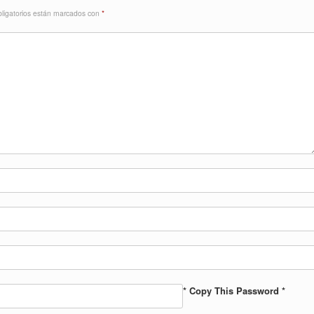
ligatorios están marcados con
*
* Copy This Password *