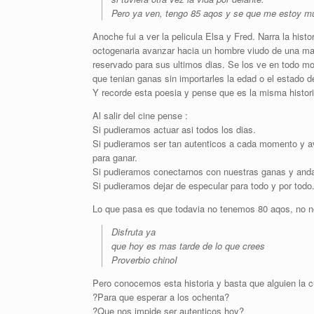
Pero ya ven, tengo 85 aqos y se que me estoy mu
Anoche fui a ver la pelicula Elsa y Fred. Narra la hi
octogenaria avanzar hacia un hombre viudo de una mane
reservado para sus ultimos dias. Se los ve en todo m
que tenian ganas sin importarles la edad o el estado d
Y recorde esta poesia y pense que es la misma histor
Al salir del cine pense :
Si pudieramos actuar asi todos los dias.
Si pudieramos ser tan autenticos a cada momento y av
para ganar.
Si pudieramos conectarnos con nuestras ganas y anda
Si pudieramos dejar de especular para todo y por todo
Lo que pasa es que todavia no tenemos 80 aqos, no 
Disfruta ya
que hoy es mas tarde de lo que crees
Proverbio chinoI
Pero conocemos esta historia y basta que alguien la c
?Para que esperar a los ochenta?
?Que nos impide ser autenticos hoy?