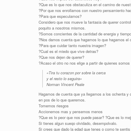
?Que es lo que nos obstaculiza en el camino de nues
?Por que nos enrollamos con nuestro pensamiento haci
?Para que especulamos?
Considero que nos mueve la fantasia de querer contro
poquito a nosotros mismos.
?Somos concientes de la cantidad de energia y tiempo
?Nos damos cuenta que hagamos lo que hagamos el otr
?Para que cuidar tanto nuestra imagen?
?Cual es el miedo que vive detras?
?Que nos dejen de querer?
?Acaso el otro no nos elige a partir de quienes somos
«Tira tu corazon por sobre la cerca
y el resto lo seguira»
Norman Vincent Peale
Hagamos de cuenta que ya llegamos a los ochenta y 
en pos de lo que queremos.
Tomemos riesgos
Accionemos mas y pensemos menos
?Que es lo peor que nos puede pasar? ?Que es lo mej
Si tienes algun sueqo olvidado, desempolvalo.
Si crees que dado la edad que tenes o como te sentis 