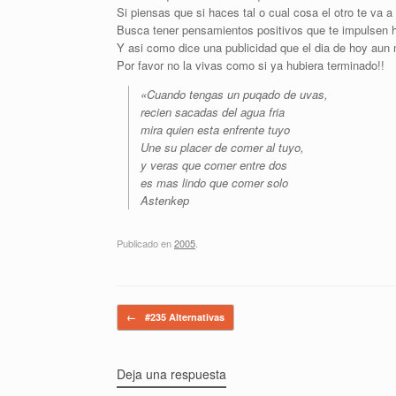
Si piensas que si haces tal o cual cosa el otro te va a
Busca tener pensamientos positivos que te impulsen h
Y asi como dice una publicidad que el dia de hoy aun n
Por favor no la vivas como si ya hubiera terminado!!
«Cuando tengas un puqado de uvas,
recien sacadas del agua fria
mira quien esta enfrente tuyo
Une su placer de comer al tuyo,
y veras que comer entre dos
es mas lindo que comer solo
Astenkep
Publicado en
2005
.
Navegador de artículos
←
#235 Alternativas
Deja una respuesta