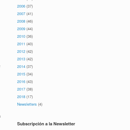
2006
(37)
2007
(41)
2008
(46)
2009
(44)
2010
(36)
2011
(40)
2012
(42)
2013
(42)
a
2014
(37)
2015
(34)
2016
(43)
2017
(38)
2018
(17)
Newsletters
(4)
s
Subscripción a la Newsletter