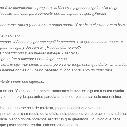
puso feliz nuevamente y pregunto: «¿Vienes a jugar conmigo?» «No tengo
 Necesito una casa para compartir con mi esposa e hijos. ¿Puedes
ortar mis ramas y construir tu propia casa». Y asi hizo el joven y esto hizo
te y solitario.
cantado. «Vienes a jugar conmigo? le pregunto, a lo que el hombre contesto
te para navegar y descansar. ¿Puedes darme uno?».
 construir uno y asi puedas navegar y ser feliz».
ego se fue a navegar por un largo tiempo.
rbol le dijo: «Lo siento mucho, pero ya no tenga nada que darte»…. la unic
 hombre contesto: «Ya no necesito mucho ahora, solo un lugar para
contento sonrio con lagrimas…
ra de dar. Yo sali de mis peores momentos buscando alguien a quien ayudar.
e vos mismo y lo que antes parecia un mundo, pasa a ser solo una minima
re una enorme hoja de rotafolio, preguntandoles que ven ahi.
ue nos ocurre en medio de la crisis, solo podemos ver el problema sin darno
apel blanco donde podemos escribir lo que queramos. Lo unico que hace
 que posicionarnos en dar, enfocarnos en el otro.