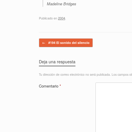
Madeline Bridges
Publicado en
2004
.
Navegador de artículos
←
#194 El sonido del silencio
Deja una respuesta
Tu dirección de correo electrónico no será publicada.
Los campos ob
Comentario
*