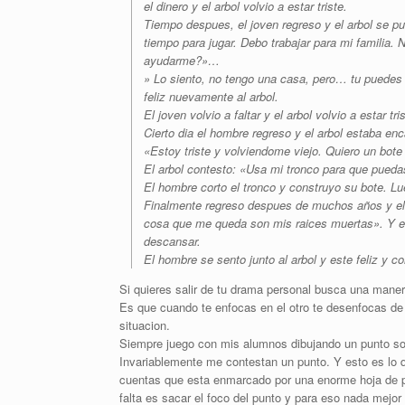
el dinero y el arbol volvio a estar triste.
Tiempo despues, el joven regreso y el arbol se 
tiempo para jugar. Debo trabajar para mi familia.
ayudarme?»…
» Lo siento, no tengo una casa, pero… tu puedes c
feliz nuevamente al arbol.
El joven volvio a faltar y el arbol volvio a estar tris
Cierto dia el hombre regreso y el arbol estaba en
«Estoy triste y volviendome viejo. Quiero un bo
El arbol contesto: «Usa mi tronco para que puedas
El hombre corto el tronco y construyo su bote. Lu
Finalmente regreso despues de muchos años y el a
cosa que me queda son mis raices muertas». Y el
descansar.
El hombre se sento junto al arbol y este feliz y 
Si quieres salir de tu drama personal busca una mane
Es que cuando te enfocas en el otro te desenfocas d
situacion.
Siempre juego con mis alumnos dibujando un punto sob
Invariablemente me contestan un punto. Y esto es lo q
cuentas que esta enmarcado por una enorme hoja de p
falta es sacar el foco del punto y para eso nada mejor