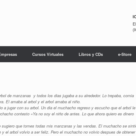
I
E
(
Empresas
Cursos Virtuales
Libros y CDs
e-Store
ol de manzanas y todos los dias jugaba a su alrededor. Lo trepaba, comia
. El amaba al arbol y el arbol amaba al niño.
io a jugar con su arbol. Un dia el muchacho regreso y escucho que el arbol le
uchacho contesto «Ya no soy el niño de antes. Lo que ahora quiero es dinero
 Te sugiero que tomes todas mis manzanas y las vendas. El muchacho se sinti
 y el arbol volvio a ser feliz. Pero el muchacho no volvio despues de obtener