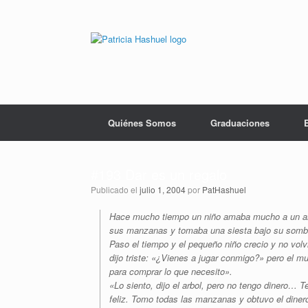
Saltar
al
contenido
Quiénes Somos
Graduaciones
#193 Dar es un regalo
Publicado el
julio 1, 2004
por
PatHashuel
Hace mucho tiempo un niño amaba mucho a un arb
sus manzanas y tomaba una siesta bajo su sombra
Paso el tiempo y el pequeño niño crecio y no volv
dijo triste: «¿Vienes a jugar conmigo?» pero el m
para comprar lo que necesito».
«Lo siento, dijo el arbol, pero no tengo dinero…
feliz. Tomo todas las manzanas y obtuvo el dinero