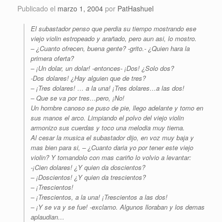
Publicado el
marzo 1, 2004
por
PatHashuel
El subastador penso que perdia su tiempo mostrando ese
viejo violin estropeado y arañado, pero aun asi, lo mostro.
– ¿Cuanto ofrecen, buena gente? -grito.- ¿Quien hara la
primera oferta?
– ¡Un dolar, un dolar! -entonces- ¡Dos! ¿Solo dos?
-Dos dolares! ¿Hay alguien que de tres?
– ¡Tres dolares! … a la una! ¡Tres dolares…a las dos!
– Que se va por tres…pero, ¡No!
Un hombre canoso se puso de pie, llego adelante y tomo en
sus manos el arco. Limpiando el polvo del viejo violin
armonizo sus cuerdas y toco una melodia muy tierna.
Al cesar la musica el subastador dijo, en voz muy baja y
mas bien para si, – ¿Cuanto daria yo por tener este viejo
violin? Y tomandolo con mas cariño lo volvio a levantar:
-¡Cien dolares! ¿Y quien da doscientos?
– ¡Doscientos! ¿Y quien da trescientos?
– ¡Trescientos!
– ¡Trescientos, a la una! ¡Trescientos a las dos!
– ¡Y se va y se fue! -exclamo. Algunos lloraban y los demas
aplaudian…