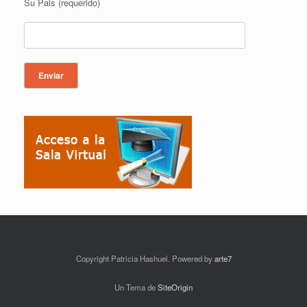
Su Pais (requerido)
Copyright Patricia Hashuel. Powered by
arte7
Un Tema de
SiteOrigin