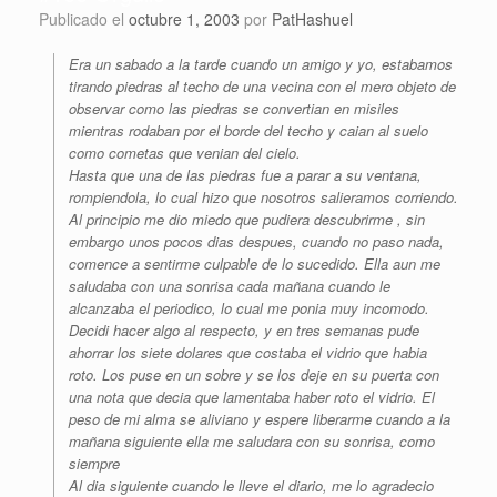
Publicado el
octubre 1, 2003
por
PatHashuel
Era un sabado a la tarde cuando un amigo y yo, estabamos
tirando piedras al techo de una vecina con el mero objeto de
observar como las piedras se convertian en misiles
mientras rodaban por el borde del techo y caian al suelo
como cometas que venian del cielo.
Hasta que una de las piedras fue a parar a su ventana,
rompiendola, lo cual hizo que nosotros salieramos corriendo.
Al principio me dio miedo que pudiera descubrirme , sin
embargo unos pocos dias despues, cuando no paso nada,
comence a sentirme culpable de lo sucedido. Ella aun me
saludaba con una sonrisa cada mañana cuando le
alcanzaba el periodico, lo cual me ponia muy incomodo.
Decidi hacer algo al respecto, y en tres semanas pude
ahorrar los siete dolares que costaba el vidrio que habia
roto. Los puse en un sobre y se los deje en su puerta con
una nota que decia que lamentaba haber roto el vidrio. El
peso de mi alma se aliviano y espere liberarme cuando a la
mañana siguiente ella me saludara con su sonrisa, como
siempre
Al dia siguiente cuando le lleve el diario, me lo agradecio