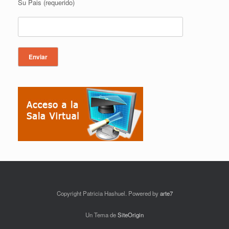
Su Pais (requerido)
Copyright Patricia Hashuel. Powered by
arte7
Un Tema de
SiteOrigin