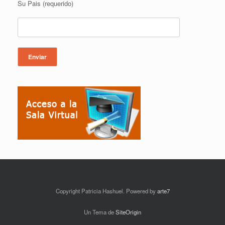
Su Pais (requerido)
Copyright Patricia Hashuel. Powered by
arte7
Un Tema de
SiteOrigin