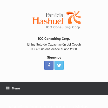
Saltar
al
contenido
ICC Consulting Corp.
El Instituto de Capacitación del Coach
(ICC) funciona desde el año 2000.
Síguenos
Menú
Visualizaciones para lograr tus Metas