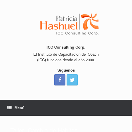
Saltar
al
contenido
ICC Consulting Corp.
El Instituto de Capacitación del Coach
(ICC) funciona desde el año 2000.
Síguenos
Menú
Taller: Cambio de Hábitos