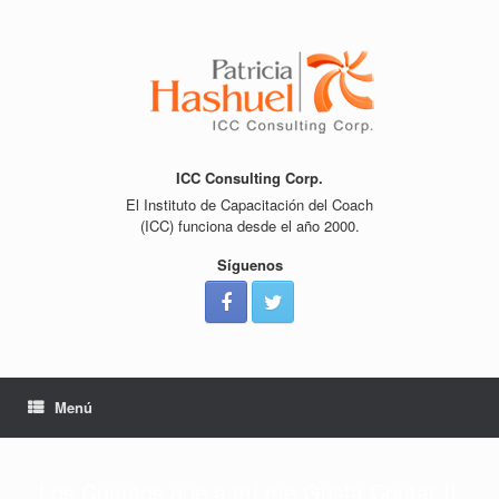
Saltar
al
contenido
ICC Consulting Corp.
El Instituto de Capacitación del Coach
(ICC) funciona desde el año 2000.
Síguenos
Menú
Los Cuentos que a mí me Gusta Contar II