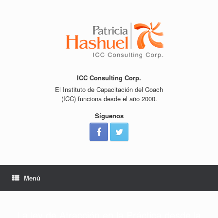
Saltar
al
contenido
ICC Consulting Corp.
El Instituto de Capacitación del Coach
(ICC) funciona desde el año 2000.
Síguenos
Menú
La ley de Atracción en la Práctica desde la