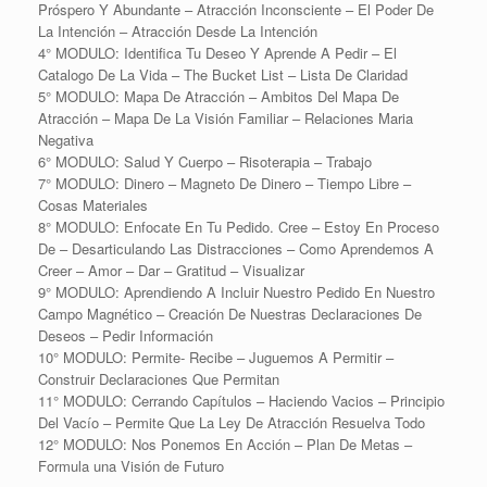
Próspero Y Abundante – Atracción Inconsciente – El Poder De
La Intención – Atracción Desde La Intención
4° MODULO: Identifica Tu Deseo Y Aprende A Pedir – El
Catalogo De La Vida – The Bucket List – Lista De Claridad
5° MODULO: Mapa De Atracción – Ambitos Del Mapa De
Atracción – Mapa De La Visión Familiar – Relaciones Maria
Negativa
6° MODULO: Salud Y Cuerpo – Risoterapia – Trabajo
7° MODULO: Dinero – Magneto De Dinero – Tiempo Libre –
Cosas Materiales
8° MODULO: Enfocate En Tu Pedido. Cree – Estoy En Proceso
De – Desarticulando Las Distracciones – Como Aprendemos A
Creer – Amor – Dar – Gratitud – Visualizar
9° MODULO: Aprendiendo A Incluir Nuestro Pedido En Nuestro
Campo Magnético – Creación De Nuestras Declaraciones De
Deseos – Pedir Información
10° MODULO: Permite- Recibe – Juguemos A Permitir –
Construir Declaraciones Que Permitan
11° MODULO: Cerrando Capítulos – Haciendo Vacios – Principio
Del Vacío – Permite Que La Ley De Atracción Resuelva Todo
12° MODULO: Nos Ponemos En Acción – Plan De Metas –
Formula una Visión de Futuro