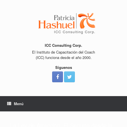
Saltar
al
contenido
ICC Consulting Corp.
El Instituto de Capacitación del Coach
(ICC) funciona desde el año 2000.
Síguenos
Menú
La Ley de Atracción. El Secreto desde la