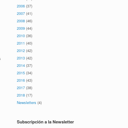
2006
(37)
2007
(41)
2008
(46)
2009
(44)
2010
(36)
2011
(40)
2012
(42)
2013
(42)
s
2014
(37)
2015
(34)
2016
(43)
2017
(38)
2018
(17)
Newsletters
(4)
Subscripción a la Newsletter