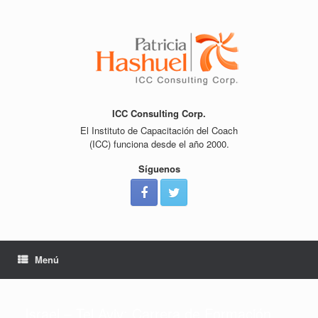
Saltar
al
contenido
ICC Consulting Corp.
El Instituto de Capacitación del Coach
(ICC) funciona desde el año 2000.
Síguenos
Menú
Israel – Tel Aviv: Carrera de Formación