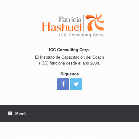
Saltar
al
contenido
ICC Consulting Corp.
El Instituto de Capacitación del Coach
(ICC) funciona desde el año 2000.
Síguenos
Menú
El Salto cuántico del Liderazgo: de