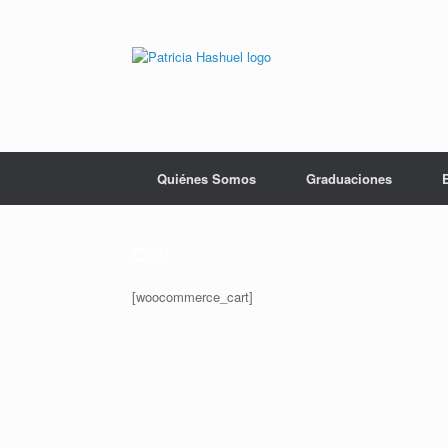
Saltar
al
contenido
Quiénes Somos
Graduaciones
Cart
[woocommerce_cart]