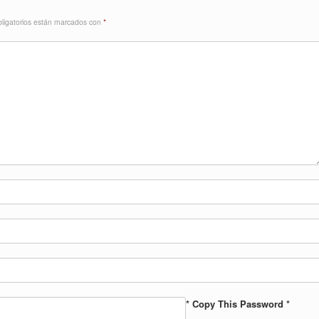
ligatorios están marcados con
*
* Copy This Password *