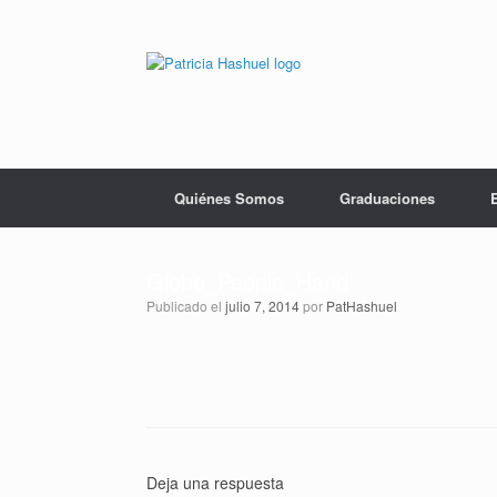
Saltar
al
contenido
Quiénes Somos
Graduaciones
Globe_People_Hand
Publicado el
julio 7, 2014
por
PatHashuel
Deja una respuesta