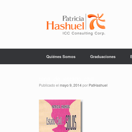
Saltar
al
contenido
Quiénes Somos
Graduaciones
tapa_de_estado_civil
Publicado el
mayo 9, 2014
por
PatHashuel